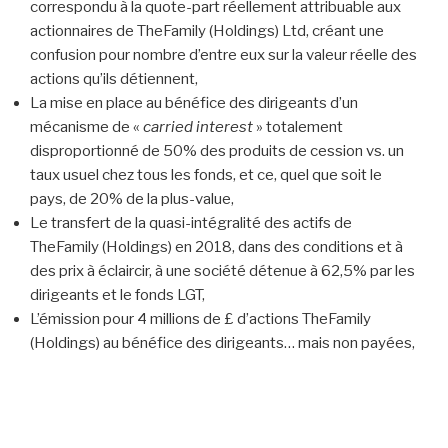
correspondu à la quote-part réellement attribuable aux
actionnaires de TheFamily (Holdings) Ltd, créant une
confusion pour nombre d’entre eux sur la valeur réelle des
actions qu’ils détiennent,
La mise en place au bénéfice des dirigeants d’un
mécanisme de «
carried interest
» totalement
disproportionné de 50% des produits de cession vs. un
taux usuel chez tous les fonds, et ce, quel que soit le
pays, de 20% de la plus-value,
Le transfert de la quasi-intégralité des actifs de
TheFamily (Holdings) en 2018, dans des conditions et à
des prix à éclaircir, à une société détenue à 62,5% par les
dirigeants et le fonds LGT,
L’émission pour 4 millions de £ d’actions TheFamily
(Holdings) au bénéfice des dirigeants… mais non payées,
leur permettant ainsi de conserver le contrôle de la
holding,
La marque « TheFamily » déposée historiquement par la
holding hong-kongaise d’un des dirigeants (et